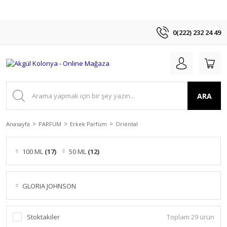
0(222) 232 24 49
ARA
Anasayfa
PARFÜM
Erkek Parfüm
Oriental
100 ML
(17)
50 ML
(12)
GLORIA JOHNSON
Stoktakiler
Toplam 29 ürün