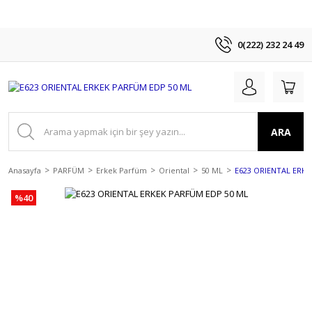
0(222) 232 24 49
ARA
Anasayfa
PARFÜM
Erkek Parfüm
Oriental
50 ML
E623 ORIENTAL ERKE
%40