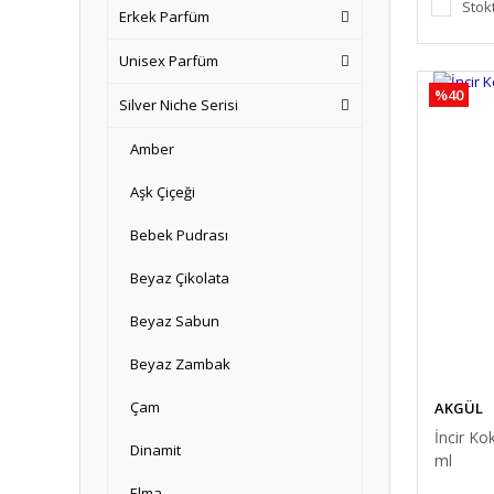
Stok
Erkek Parfüm
Unisex Parfüm
%40
Silver Niche Serisi
Amber
Aşk Çiçeği
Bebek Pudrası
Beyaz Çikolata
Beyaz Sabun
Beyaz Zambak
Çam
AKGÜL
İncir Ko
Dinamit
ml
Elma