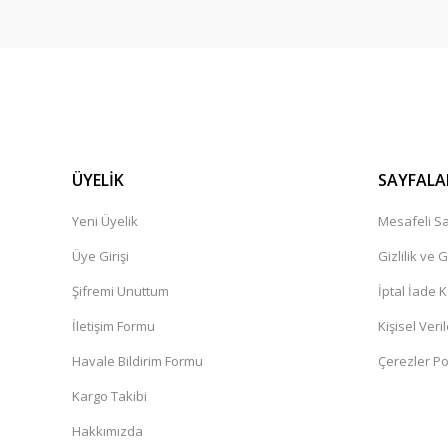
ÜYELİK
SAYFALA
Yeni Üyelik
Mesafeli Sa
Üye Girişi
Gizlilik ve 
Şifremi Unuttum
İptal İade K
İletişim Formu
Kişisel Veril
Havale Bildirim Formu
Çerezler Pol
Kargo Takibi
Hakkımızda