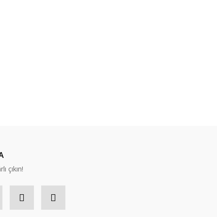
A
lı çıkın!