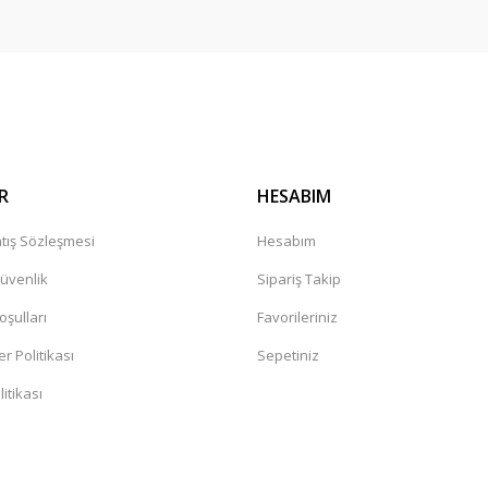
R
HESABIM
tış Sözleşmesi
Hesabım
Güvenlik
Sipariş Takip
oşulları
Favorileriniz
er Politikası
Sepetiniz
itikası