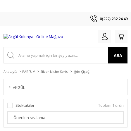
0(222) 232 24 49
ARA
Anasayfa
PARFÜM
Silver Niche Serisi
İğde Çiçeği
AKGÜL
Stoktakiler
Toplam 1 ürün