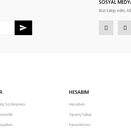
SOSYAL MEDY
Bizi takip edin, kâr
R
HESABIM
tış Sözleşmesi
Hesabım
Güvenlik
Sipariş Takip
oşulları
Favorileriniz