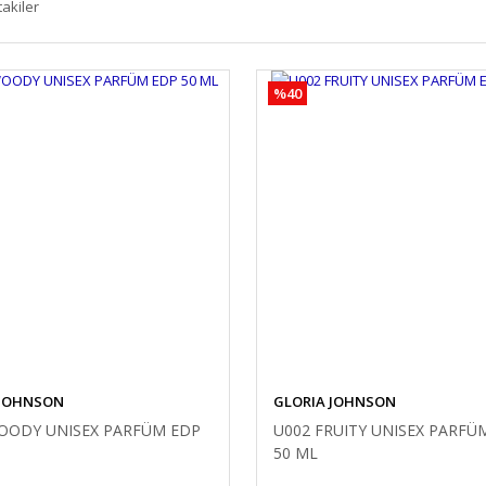
takiler
%40
 JOHNSON
GLORIA JOHNSON
OODY UNISEX PARFÜM EDP
U002 FRUITY UNISEX PARFÜ
50 ML