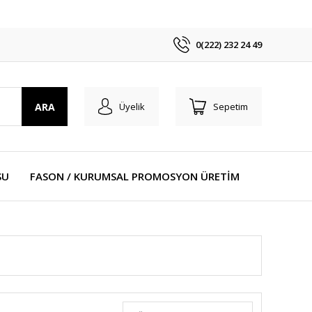
0(222) 232 24 49
ARA
Üyelik
Sepetim
SU
FASON / KURUMSAL PROMOSYON ÜRETİM