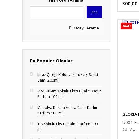
Hızlı Ürün Arama
300,00
Ara
%40
Detaylı Arama
En Populer Olanlar
Kiraz Çiçeği Kolonyası Luxury Serisi
Cam (200ml)
Mor Salkım Kokulu Ekstra Kalıcı Kadın
Parfüm 100 ml
Manolya Kokulu Ekstra Kalıcı Kadın
Parfüm 100 ml
GLORIA
U001 F
İris Kokulu Ekstra Kalıcı Parfüm 100
50 ML
ml