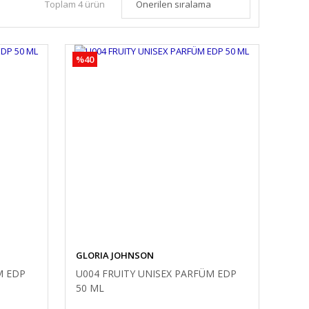
Toplam 4 ürün
%40
GLORIA JOHNSON
M EDP
U004 FRUITY UNISEX PARFÜM EDP
50 ML