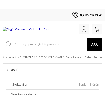
0(222) 232 24 49
ARA
Anasayfa
KOLONYALAR
BEBEK KOLONYASI
Baby Powder - Bebek Pudrası
AKGÜL
Stoktakiler
Toplam 3 ürün