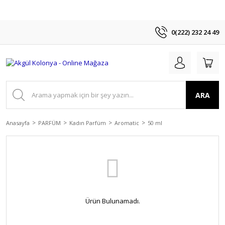
0(222) 232 24 49
ARA
Anasayfa
PARFÜM
Kadın Parfüm
Aromatic
50 ml
Ürün Bulunamadı.