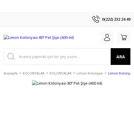
0(222) 232 24 49
ARA
Anasayfa
KOLONYALAR
KOLONYALAR
Limon Kolonyası
Limon Kolonyası 