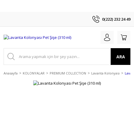
0(222) 232 24 49
ARA
Anasayfa
KOLONYALAR
PREMIUM COLLECTION
Lavanta Kolonyası
Lavan