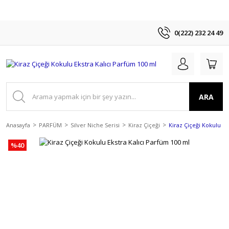
0(222) 232 24 49
ARA
Anasayfa
PARFÜM
Silver Niche Serisi
Kiraz Çiçeği
Kiraz Çiçeği Kokulu Ek
%40