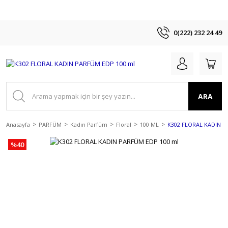
0(222) 232 24 49
ARA
Anasayfa
PARFÜM
Kadın Parfüm
Floral
100 ML
K302 FLORAL KADIN P
%40