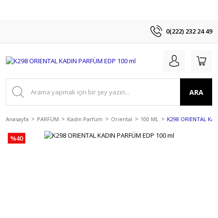
0(222) 232 24 49
ARA
Anasayfa
PARFÜM
Kadın Parfüm
Oriental
100 ML
K298 ORIENTAL KAD
%40