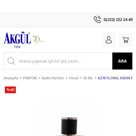
0(222) 232 24 49
ARA
Anasayfa
PARFÜM
Kadın Parfüm
Floral
50 ML
K278 FLORAL KADIN PA
%40