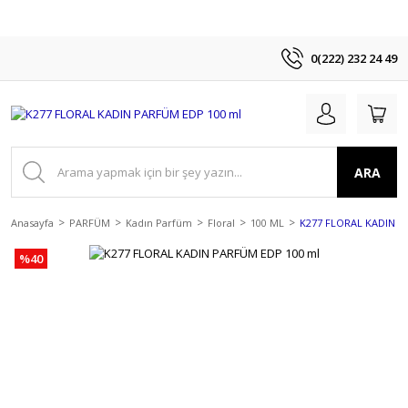
0(222) 232 24 49
ARA
Anasayfa
PARFÜM
Kadın Parfüm
Floral
100 ML
K277 FLORAL KADIN P
%40