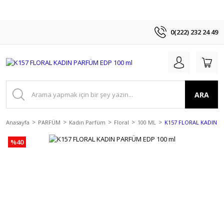
0(222) 232 24 49
ARA
Anasayfa
PARFÜM
Kadın Parfüm
Floral
100 ML
K157 FLORAL KADIN P
%40