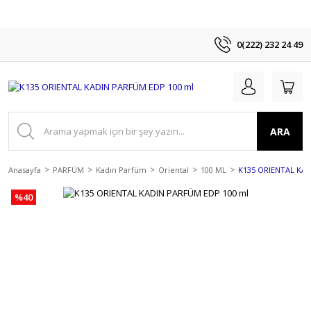
0(222) 232 24 49
ARA
Anasayfa
PARFÜM
Kadın Parfüm
Oriental
100 ML
K135 ORIENTAL KAD
%40