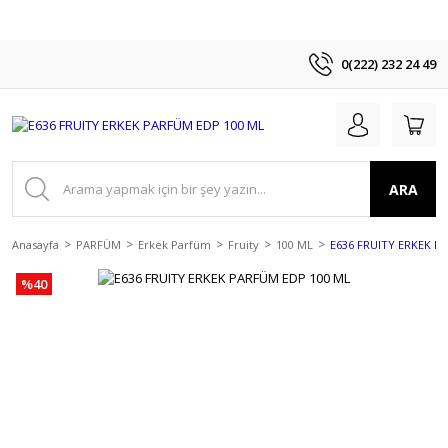
0(222) 232 24 49
ARA
Anasayfa
PARFÜM
Erkek Parfüm
Fruity
100 ML
E636 FRUITY ERKEK P
%40