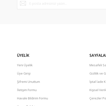
Güzeldi artık sık sık alışveriş yapacağım bir site
Dilan Kaplan | 24/05/2025
Kargo ve paketleme çok güzeldi sağlam bir şekilde elime u
E... K... | 30/05/2024
Deneyimini Paylaş
ÜYELİK
SAYFALA
Yeni Üyelik
Mesafeli Sa
Üye Girişi
Gizlilik ve 
Şifremi Unuttum
İptal İade K
İletişim Formu
Kişisel Veril
Havale Bildirim Formu
Çerezler Pol