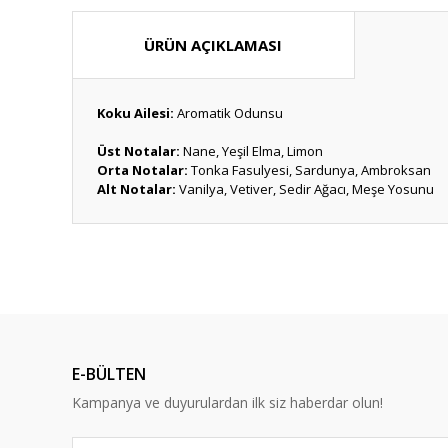
ÜRÜN AÇIKLAMASI
Koku Ailesi:
Aromatik Odunsu
Üst Notalar:
Nane, Yeşil Elma, Limon
Orta Notalar:
Tonka Fasulyesi, Sardunya, Ambroksan
Alt Notalar:
Vanilya, Vetiver, Sedir Ağacı, Meşe Yosunu
Bu ürünün fiyat bilgisi, resim, ürün açıklamalarında ve diğ
Özellikle bu ürününüzü severek kullanıyorum. Beyaz sab
Görüş ve önerileriniz için teşekkür ederiz.
aradığım bir üründü. Emeği geçenlere çok teşekkür ederim
Kevser Sözgen Başkan | 13/06/2026
Ürün resmi kalitesiz, bozuk veya görüntülenemiyor.
Ürün açıklamasında eksik bilgiler bulunuyor.
Güzel bir alışveriş deneyimi oldu memnun kaldım
E-BÜLTEN
Ürün bilgilerinde hatalar bulunuyor.
Dilan Kaplan | 24/05/2025
Kampanya ve duyurulardan ilk siz haberdar olun!
Ürün fiyatı diğer sitelerden daha pahalı.
Bu ürüne benzer farklı alternatifler olmalı.