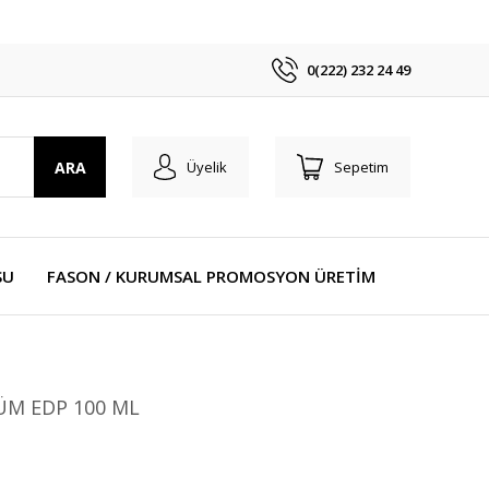
0(222) 232 24 49
ARA
Üyelik
Sepetim
SU
FASON / KURUMSAL PROMOSYON ÜRETİM
ÜM EDP 100 ML