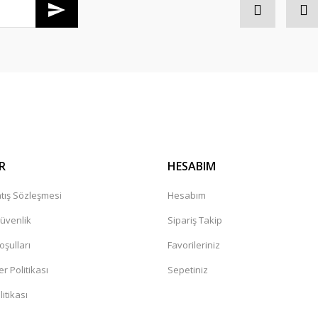
laştı
Gönder
R
HESABIM
tış Sözleşmesi
Hesabım
Güvenlik
Sipariş Takip
oşulları
Favorileriniz
er Politikası
Sepetiniz
itikası