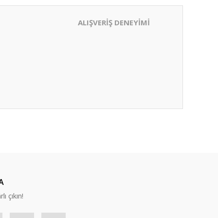
ALIŞVERİŞ DENEYİMİ
ıza iletebilirsiniz.
A
lı çıkın!