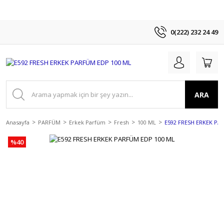
0(222) 232 24 49
ARA
Anasayfa
PARFÜM
Erkek Parfüm
Fresh
100 ML
E592 FRESH ERKEK PA
%40