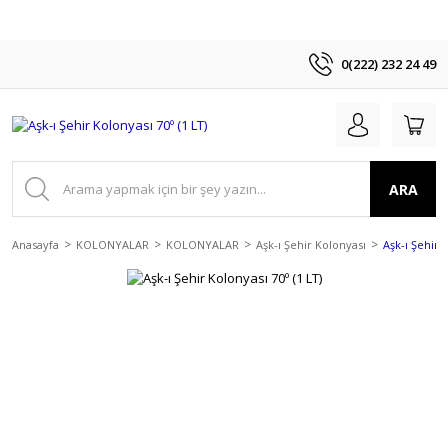
0(222) 232 24 49
ARA
Anasayfa
KOLONYALAR
KOLONYALAR
Aşk-ı Şehir Kolonyası
Aşk-ı Şehir K