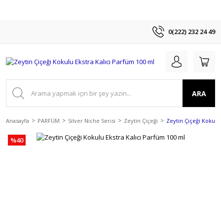
0(222) 232 24 49
ARA
Anasayfa
PARFÜM
Silver Niche Serisi
Zeytin Çiçeği
Zeytin Çiçeği Kokulu
%40