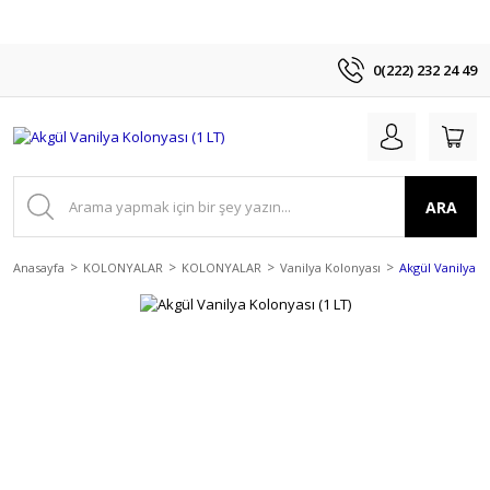
0(222) 232 24 49
ARA
Anasayfa
KOLONYALAR
KOLONYALAR
Vanilya Kolonyası
Akgül Vanilya Ko