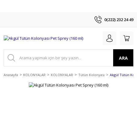
0(222) 232 24 49
ARA
Anasayfa
KOLONYALAR
KOLONYALAR
Tütün Kolonyası
Akgül Tütün Kolo