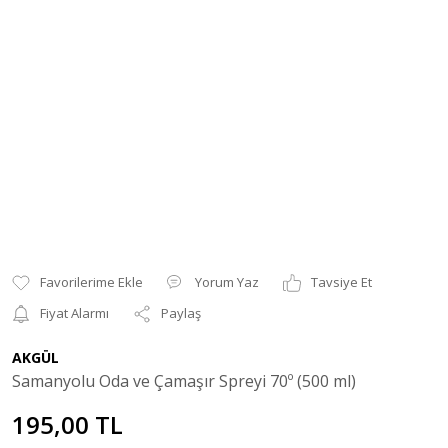
Yorum Yaz
Tavsiye Et
Fiyat Alarmı
Paylaş
AKGÜL
Samanyolu Oda ve Çamaşır Spreyi 70º (500 ml)
195,00 TL