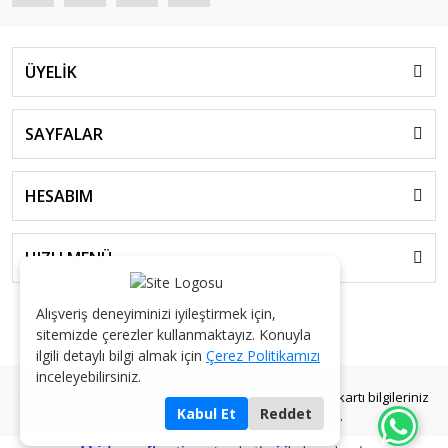
ÜYELİK
SAYFALAR
HESABIM
HIZLI MENÜ
Alışveriş deneyiminizi iyileştirmek için,
sitemizde çerezler kullanmaktayız. Konuyla
ilgili detaylı bilgi almak için
Çerez Politikamızı
inceleyebilirsiniz.
© 2026 AKGÜL KOLONYA - Tüm Hakları Saklıdır. Kredi kartı bilgileriniz
Kabul Et
Reddet
256bit SSL sertifikası ile korunmaktadır.