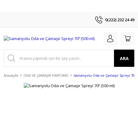
0(222) 232 24 49
ARA
Anasayfa
ODA VE ÇAMAŞIR PARFÜMÜ
Samanyolu Oda ve Çamaşır Spreyi 70º (