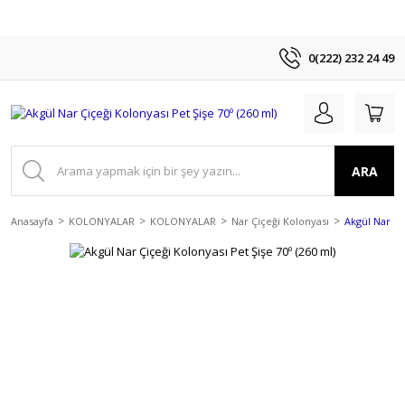
0(222) 232 24 49
ARA
Anasayfa
KOLONYALAR
KOLONYALAR
Nar Çiçeği Kolonyası
Akgül Nar Çi