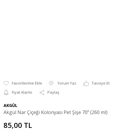
Yorum Yaz
Tavsiye Et
Fiyat Alarmı
Paylaş
AKGÜL
Akgül Nar Çiçeği Kolonyası Pet Şişe 70º (260 ml)
85,00 TL