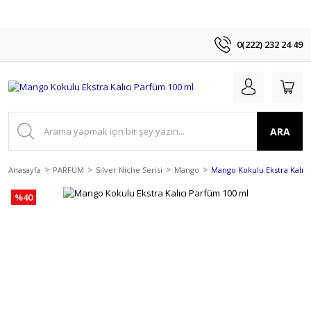
0(222) 232 24 49
ARA
Anasayfa
PARFÜM
Silver Niche Serisi
Mango
Mango Kokulu Ekstra Kalıc
%40