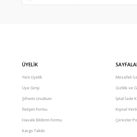
Dilan Kaplan | 24/05/2025
Kargo ve paketleme çok güzeldi sağlam bir şekilde elime u
E... K... | 30/05/2024
Deneyimini Paylaş
ÜYELİK
SAYFALA
Yeni Üyelik
Mesafeli Sa
Üye Girişi
Gizlilik ve 
Şifremi Unuttum
İptal İade K
İletişim Formu
Kişisel Veril
Havale Bildirim Formu
Çerezler Pol
Kargo Takibi