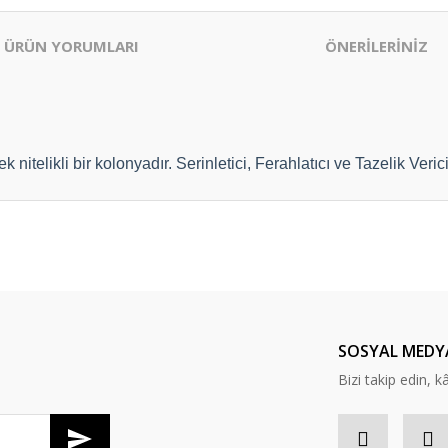
ÜRÜN YORUMLARI
ÖNERİLERİNİZ
itelikli bir kolonyadır. Serinletici, Ferahlatıcı ve Tazelik Vericid
er konularda yetersiz gördüğünüz noktaları öneri formunu kullanarak tarafım
un kokulu parfüm uzun süredir
.
Bu ürüne ilk yorumu siz yapın!
Yorum Yaz
SOSYAL MEDY
Bizi takip edin, kâr