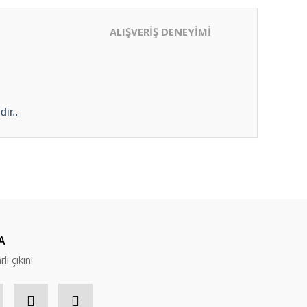
ALIŞVERİŞ DENEYİMİ
ir..
ıza iletebilirsiniz.
A
lı çıkın!