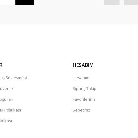
laştı
Gönder
R
HESABIM
tış Sözleşmesi
Hesabım
Güvenlik
Sipariş Takip
oşulları
Favorileriniz
er Politikası
Sepetiniz
itikası