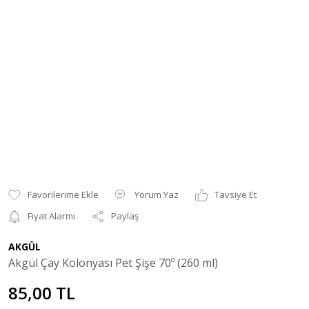
Yorum Yaz
Tavsiye Et
Fiyat Alarmı
Paylaş
AKGÜL
Akgül Çay Kolonyası Pet Şişe 70º (260 ml)
85,00 TL