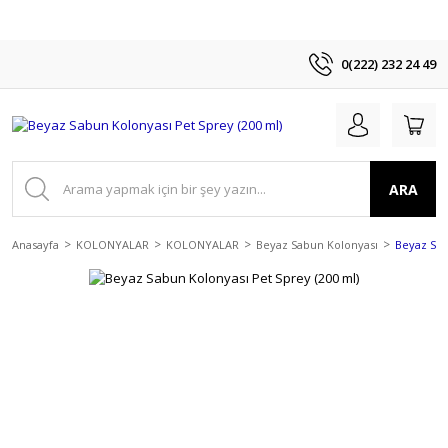
0(222) 232 24 49
ARA
Anasayfa
KOLONYALAR
KOLONYALAR
Beyaz Sabun Kolonyası
Beyaz Sab