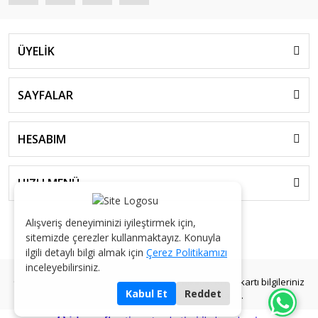
ÜYELİK
SAYFALAR
HESABIM
HIZLI MENÜ
Alışveriş deneyiminizi iyileştirmek için,
sitemizde çerezler kullanmaktayız. Konuyla
ilgili detaylı bilgi almak için
Çerez Politikamızı
inceleyebilirsiniz.
© 2026 AKGÜL KOLONYA - Tüm Hakları Saklıdır. Kredi kartı bilgileriniz
Kabul Et
Reddet
256bit SSL sertifikası ile korunmaktadır.