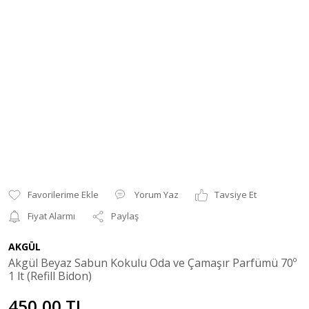
Yorum Yaz
Tavsiye Et
Fiyat Alarmı
Paylaş
AKGÜL
Akgül Beyaz Sabun Kokulu Oda ve Çamaşır Parfümü 70º
1 lt (Refill Bidon)
450,00 TL