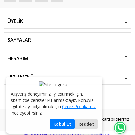
ÜYELİK
SAYFALAR
HESABIM
HIZLI MENÜ
Alışveriş deneyiminizi iyileştirmek için,
sitemizde çerezler kullanmaktayız. Konuyla
ilgili detaylı bilgi almak için
Çerez Politikamızı
inceleyebilirsiniz.
© 2026 AKGÜL KOLONYA - Tüm Hakları Saklıdır. Kredi kartı bilgileriniz
Kabul Et
Reddet
256bit SSL sertifikası ile korunmaktadır.