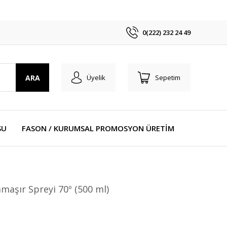
0(222) 232 24 49
ARA
Üyelik
Sepetim
SU
FASON / KURUMSAL PROMOSYON ÜRETİM
maşır Spreyi 70º (500 ml)