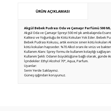
ÜRÜN AÇIKLAMASI
Akgül Bebek Pudrası Oda ve Çamaşır Parfümü 500 ML
Akgül Oda ve Çamaşır Spreyi 500 ml şık ambalajında Esansi
Kalitesi ve Yoğunluğu ile Kötü Kokuları Yok Eder. Bebek Pud
Bebek Pudrası Kokusu, artık evinize sinen kötü kokuları A
kötü kokuları hapseder. %70 Alkol oranı ile virüs ve bakte
Kullanım Alanı: Sprey formu ile kullanım kolaylığı sağlaya
Kullanım Şekli: Odanın büyüklüğüne bağlı olarak, günde iki
İçindekiler: Ethyl Alcohol 70°, Aqua, Parfum.
Uyarılar:
Serin Yerde Saklayınız.
Güneş ışığından koruyunuz.
Bu ürünün fiyat bilgisi, resim, ürün açıklamalarında ve diğ
Özellikle bu ürününüzü severek kullanıyorum. Beyaz sab
Görüş ve önerileriniz için teşekkür ederiz.
aradığım bir üründü. Emeği geçenlere çok teşekkür ederim
Kevser Sözgen Başkan | 13/06/2026
Ürün resmi kalitesiz, bozuk veya görüntülenemiyor.