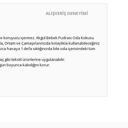
ALIŞVERİŞ DENEYİMİ
ya ve koruyucu içermez. Akgül Bebek Pudrası Oda Kokusu
da, Ortam ve Çamaşırlarınızda kolaylıkla kullanabileceğiniz
ca havaya 1 defa sıktığınızda bile oda içerisindeki tüm
gibi tekstil ürünlerine uygulanabilir.
ün boyunca kalıcılığını korur.
ıza iletebilirsiniz.