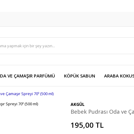
DA VE ÇAMAŞIR PARFÜMÜ
KÖPÜK SABUN
ARABA KOKU
e Çamaşır Spreyi 70º (500 ml)
AKGÜL
Bebek Pudrası Oda ve Ça
195,00 TL