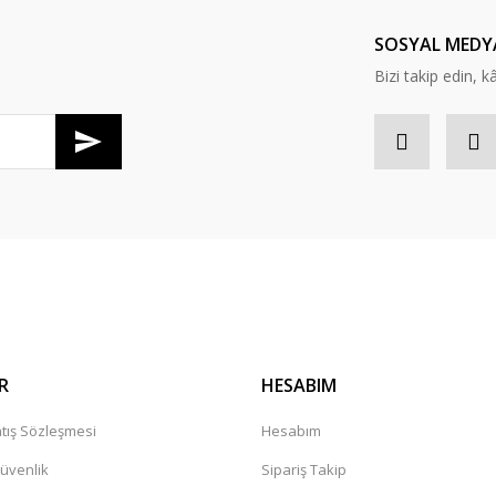
Yorum Yaz
SOSYAL MEDY
Bizi takip edin, kâr
laştı
Gönder
R
HESABIM
tış Sözleşmesi
Hesabım
Güvenlik
Sipariş Takip