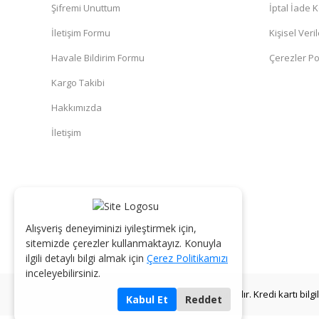
Şifremi Unuttum
İptal İade K
İletişim Formu
Kişisel Veril
Havale Bildirim Formu
Çerezler Pol
Kargo Takibi
Hakkımızda
İletişim
Alışveriş deneyiminizi iyileştirmek için,
sitemizde çerezler kullanmaktayız. Konuyla
ilgili detaylı bilgi almak için
Çerez Politikamızı
inceleyebilirsiniz.
© 2026 AKGÜL KOLONYA - Tüm Hakları Saklıdır. Kredi kartı bilgile
Kabul Et
Reddet