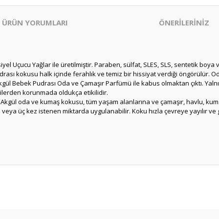
ÜRÜN YORUMLARI
ÖNERİLERİNİZ
yel Uçucu Yağlar ile üretilmiştir. Paraben, sülfat, SLES, SLS, sentetik bo
rası kokusu halk içinde ferahlık ve temiz bir hissiyat verdiği öngörülür. O
kgül Bebek Pudrası Oda ve Çamaşır Parfümü ile kabus olmaktan çıktı. Yalnız
rilerden korunmada oldukça etikilidir.
n Akgül oda ve kumaş kokusu, tüm yaşam alanlarına ve çamaşır, havlu, kumaş 
 veya üç kez istenen miktarda uygulanabilir. Koku hızla çevreye yayılır ve g
er konularda yetersiz gördüğünüz noktaları öneri formunu kullanarak tarafım
un kokulu parfüm uzun süredir
.
Bu ürüne ilk yorumu siz yapın!